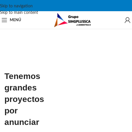
Skip to navigation
Skip to main content
MENÚ
Tenemos
grandes
proyectos
por
anunciar