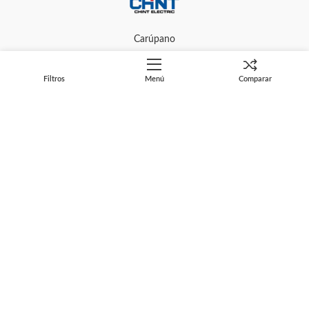
Carúpano
Filtros
Menú
Comparar
Caribú
CABEL
AVIC