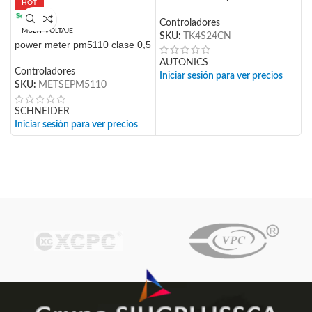
HOT
24cn 48x48mm 100-240vac/dc
in:rtd+4-20ma+4di /out:4-
Controladores
t
MULTI-VOLTAJE
20ma+ssr autonics
SKU:
TK4S24CN
8
power meter pm5110 clase 0,5
d
C
hasta 15th thd-1do 33 alarmas
AUTONICS
2
S
con comunicacion modbus
Controladores
Iniciar sesión para ver precios
SKU:
METSEPM5110
S
I
SCHNEIDER
Iniciar sesión para ver precios