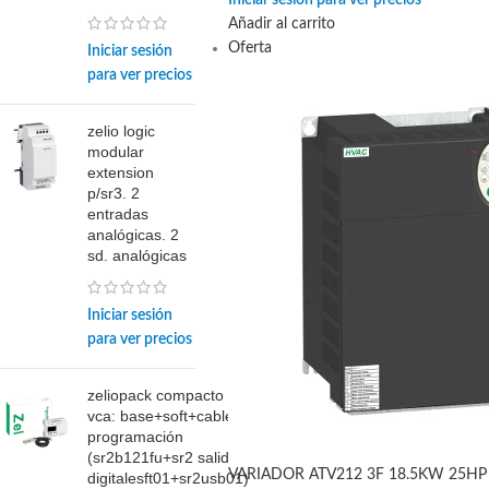
Iniciar sesión para ver precios
Añadir al carrito
Oferta
Iniciar sesión
para ver precios
zelio logic
modular
extension
p/sr3. 2
entradas
analógicas. 2
sd. analógicas
Iniciar sesión
para ver precios
zeliopack compacto
vca: base+soft+cable
programación
(sr2b121fu+sr2 salidas
VARIADOR ATV212 3F 18.5KW 25HP 
digitalesft01+sr2usb01)