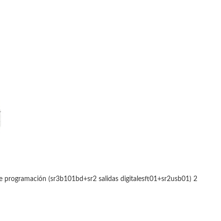
e programación (sr3b101bd+sr2 salidas digitalesft01+sr2usb01) 2