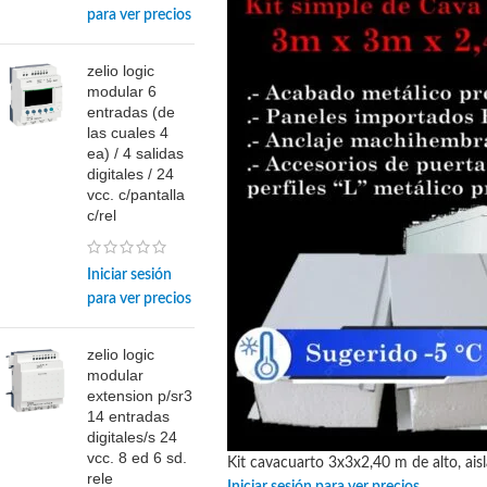
para ver precios
zelio logic
modular 6
entradas (de
las cuales 4
ea) / 4 salidas
digitales / 24
vcc. c/pantalla
c/rel
Iniciar sesión
para ver precios
zelio logic
modular
extension p/sr3
14 entradas
digitales/s 24
vcc. 8 ed 6 sd.
Kit cavacuarto 3x3x2,40 m de alto, ai
rele