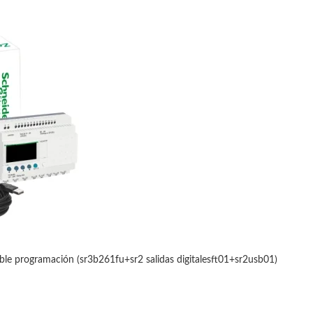
ble programación (sr3b261fu+sr2 salidas digitalesft01+sr2usb01)