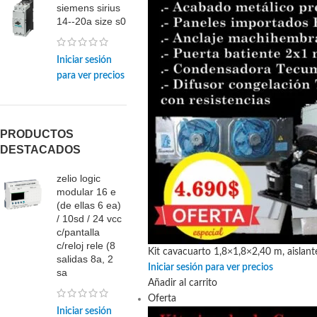
siemens sirius
14--20a size s0
Iniciar sesión
para ver precios
PRODUCTOS
DESTACADOS
zelio logic
modular 16 e
(de ellas 6 ea)
/ 10sd / 24 vcc
c/pantalla
c/reloj rele (8
Kit cavacuarto 1,8×1,8×2,40 m, aislan
salidas 8a, 2
Iniciar sesión para ver precios
sa
Añadir al carrito
Oferta
Iniciar sesión