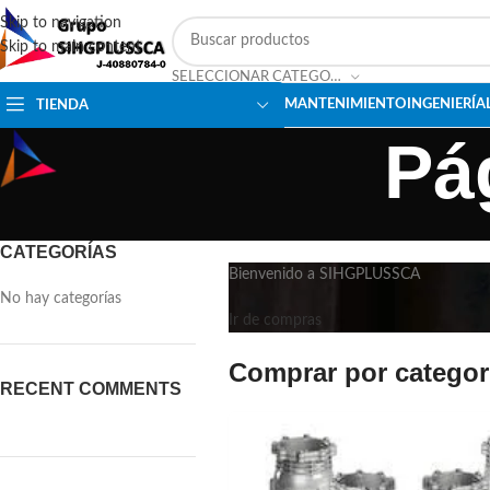
Skip to navigation
Skip to main content
SELECCIONAR CATEGORÍA
MANTENIMIENTO
INGENIERÍA
TIENDA
Pá
CATEGORÍAS
Bienvenido a SIHGPLUSSCA
No hay categorías
Ir de compras
Comprar por categor
RECENT COMMENTS