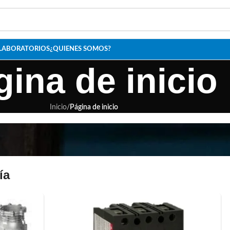
LABORATORIOS
¿QUIENES SOMOS?
gina de inicio
Inicio
/
Página de inicio
ía